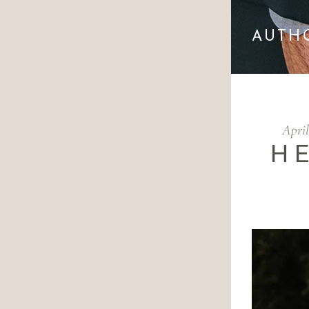
AUTH
April
H