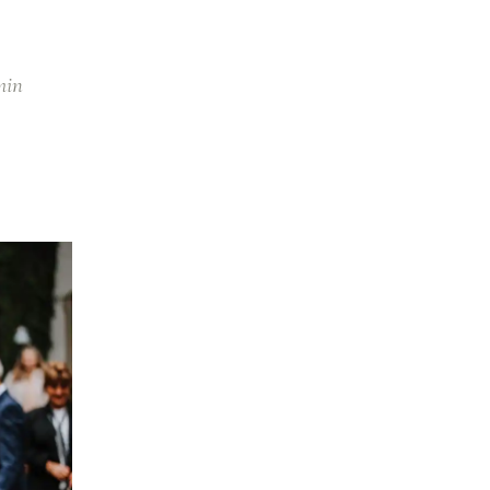
min
M