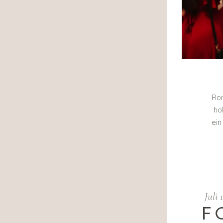
Rom
ho
ein
Juli 
F